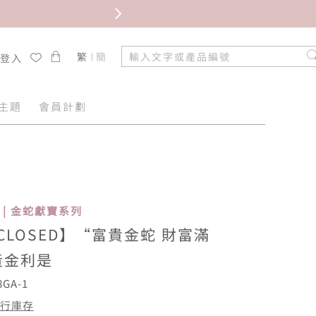
限時免
繁
簡
/登入
主題
會員計劃
ke | 金蛇獻寶系列
G CLOSED】“富貴金蛇 財富滿
9黃金利是
8GA-1
行庫存