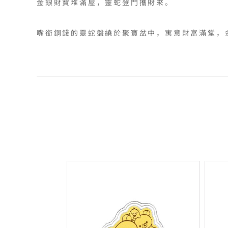
金銀財寶堆滿屋，靈蛇登門攜財來。
