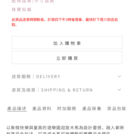
配帶指導/尺寸指南
珠寶知識
此貨品送貨時間較長。於周四下午3時後落單，最快於下周六到店自
取。
加入購物車
立即購買
送貨服務｜DELIVERY
退貨及換貨｜SHIPPING & RETURN
產品描述
產品資料
附加服務
產品保養
貨品包裝
以象徵快樂與童真的遊樂園迴旋木馬為設計靈感，融入嶄新
創意足金玩法，打造成木馬可被轉動的實體足金擺件。
