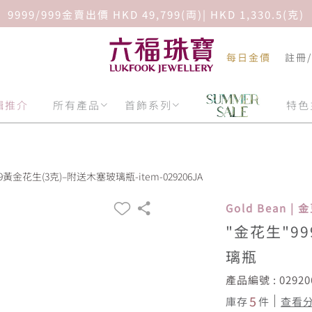
9999/999金賣出價 HKD 49,799(両)| HKD 1,330.5(克)
每日金價
註冊
輯推介
所有產品
首飾系列
特色
.9黃金花生(3克)–附送木塞玻璃瓶-item-029206JA
Gold Bean | 
"金花生"9
璃瓶
產品編號 : 02920
5
庫存
件
查看