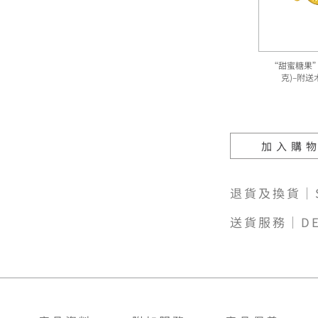
“甜蜜糖果”9
克)–附
加入購
退貨及換貨｜SH
送貨服務｜DE