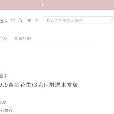
限時免
繁
簡
/登入
主題
會員計劃
金豆子
99.9黃金花生(3克)–附送木塞玻
6JA
分行庫存