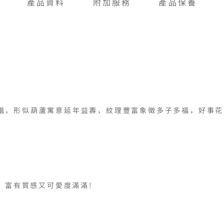
產品資料
附加服務
產品保養
諧，形似葫蘆寓意延年益壽，紋理豐富象徵多子多福，好事花
；富有質感又可愛度滿滿!
