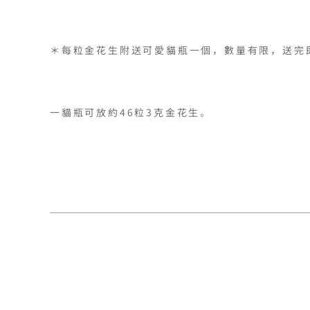
＊每粒金花生附送可愛貓瓶一個，數量有限，送完即
一貓瓶可放約46粒3克金花生。
