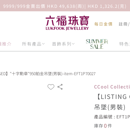
9999/999金賣出價 HKD 49,638(両)| HKD 1,326.2(克)
每日金價
註冊
輯推介
所有產品
首飾系列
特色
OSED】"十字勳章"950鉑金吊墜(男裝)-item-EFT1P70027
CCool Collec
【LISTIN
吊墜(男裝)
產品編號 : EFT1P
0
庫存
件