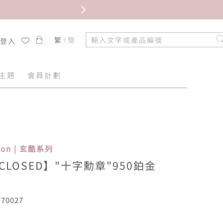
限時免
繁
簡
/登入
主題
會員計劃
tion | 玄酷系列
G CLOSED】"十字勳章"950鉑金
70027