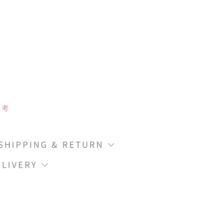
參考
IPPING & RETURN
LIVERY