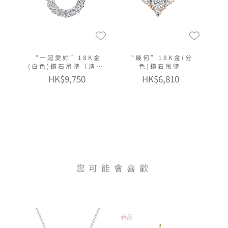
“一起愛妳”18K金
“幾何”18K金(分
(白色)鑽石吊墜（清新
色)鑽石吊墜
版）
HK$9,750
HK$6,810
您可能會喜歡
新品