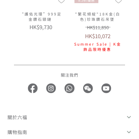
“護佑光環”999足
"繁花傾綻"18K金(白
金鑽石頸鏈
色)珍珠鑽石吊墜
HK$9,730
HK$11,850
HK$10,072
Summer Sale | K金
飾品限時優惠
關注我們
關於六福
購物指南