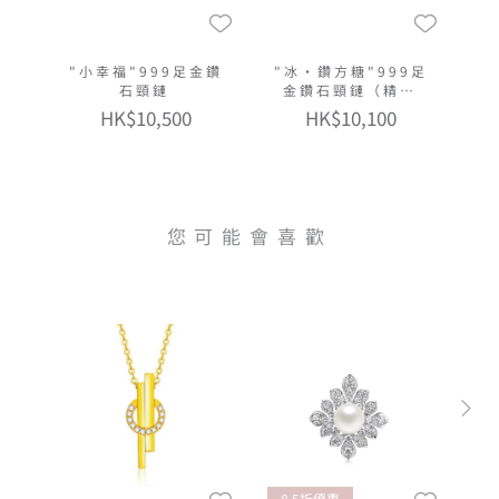
"小幸福"999足金鑽
"冰·鑽方糖"999足
石頸鏈
金鑽石頸鏈（精緻
款）
HK$10,500
HK$10,100
您可能會喜歡
8.5折優惠